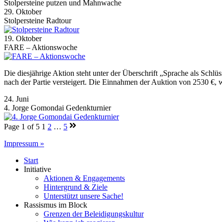
Stolpersteine putzen und Mahnwache
29. Oktober
Stolpersteine Radtour
19. Oktober
FARE – Aktionswoche
Die diesjährige Aktion steht unter der Überschrift „Sprache als Schlü
nach der Partie versteigert. Die Einnahmen der Auktion von 2530 €,
24. Juni
4. Jorge Gomondai Gedenkturnier
Page 1 of 5
1
2
…
5
Impressum »
Start
Initiative
Aktionen & Engagements
Hintergrund & Ziele
Unterstützt unsere Sache!
Rassismus im Block
Grenzen der Beleidigungskultur