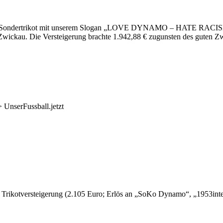
t im Sondertrikot mit unserem Slogan „LOVE DYNAMO – HATE RACISM
ickau. Die Versteigerung brachte 1.942,88 € zugunsten des guten Zwe
> UnserFussball.jetzt
 Trikotversteigerung (2.105 Euro; Erlös an „SoKo Dynamo“, „1953inter