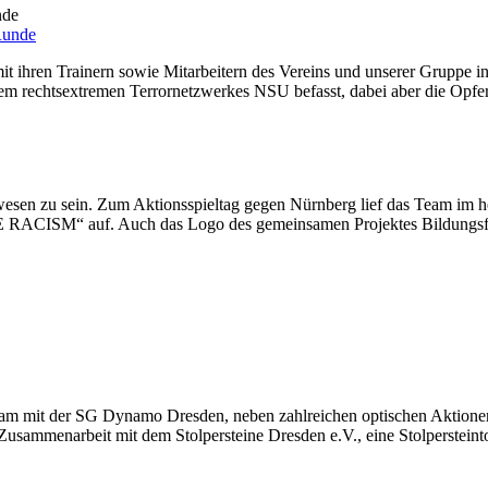
nde
ihren Trainern sowie Mitarbeitern des Vereins und unserer Gruppe 
m rechtsextremen Terrornetzwerkes NSU befasst, dabei aber die Opfer 
esen zu sein. Zum Aktionsspieltag gegen Nürnberg lief das Team im h
CISM“ auf. Auch das Logo des gemeinsamen Projektes Bildungsfla
sam mit der SG Dynamo Dresden, neben zahlreichen optischen Aktione
sammenarbeit mit dem Stolpersteine Dresden e.V., eine Stolperstein